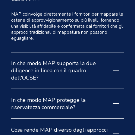
MAP coinvolge direttamente i fornitori per mappare le
catene di approvvigionamento su più livelli, fornendo
una visibilità affidabile e confermata dai fornitori che gli
approcci tradizionali di mappatura non possono
eguagliare.
In che modo MAP supporta la due
diligence in linea con il quadro
dell'OCSE?
Le linee guida dell'OCSE richiedono alle organizzazioni
di identificare e valutare i rischi con dati affidabili. MAP
In che modo MAP protegge la
offre la visibilità delle strutture di filiera, verificate
riservatezza commerciale?
tramite i fornitori, che crea una base comprovata per
attività successive di monitoraggio con SURVEIL e
MAP consente l'anonimizzazione dei livelli inferiori,
verifiche di conformità con ASSURE
.
permettendo ai fornitori di rivelare le strutture della
Cosa rende MAP diverso dagli approcci
loro filiera senza esporre relazioni commerciali sensibili.