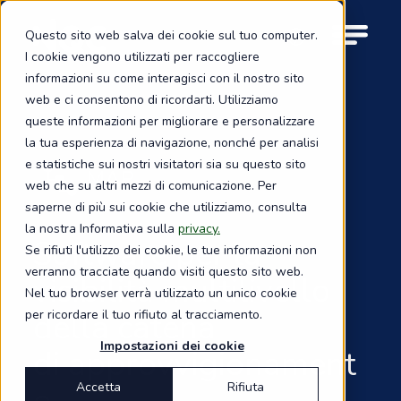
Skip
to
Questo sito web salva dei cookie sul tuo computer.
M
main
I cookie vengono utilizzati per raccogliere
o
content
informazioni su come interagisci con il nostro sito
b
i
web e ci consentono di ricordarti. Utilizziamo
l
queste informazioni per migliorare e personalizzare
e
la tua esperienza di navigazione, nonché per analisi
n
e statistiche sui nostri visitatori sia su questo sito
a
MAP
web che su altri mezzi di comunicazione. Per
v
i
saperne di più sui cookie che utilizziamo, consulta
g
la nostra Informativa sulla
privacy.
a
Software per la
Se rifiuti l'utilizzo dei cookie, le tue informazioni non
t
verranno tracciate quando visiti questo sito web.
i
visibilità multilivello
Nel tuo browser verrà utilizzato un unico cookie
o
n
per ricordare il tuo rifiuto al tracciamento.
della catena
Impostazioni dei cookie
di approvvigionament
Accetta
Rifiuta