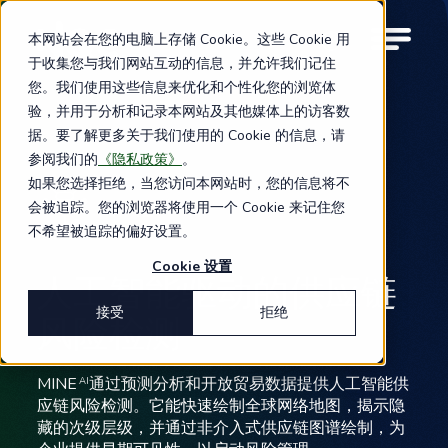
Skip
to
本网站会在您的电脑上存储 Cookie。这些 Cookie 用
M
main
于收集您与我们网站互动的信息，并允许我们记住
o
content
您。我们使用这些信息来优化和个性化您的浏览体
b
i
验，并用于分析和记录本网站及其他媒体上的访客数
l
据。要了解更多关于我们使用的 Cookie 的信息，请
e
参阅我们的
《隐私政策》
。
n
如果您选择拒绝，当您访问本网站时，您的信息将不
a
MINE
AI
会被追踪。您的浏览器将使用一个 Cookie 来记住您
v
i
不希望被追踪的偏好设置。
g
Cookie 设置
a
人工智能驱动的供应链
t
i
接受
拒绝
风险检测
o
n
MINE
通过预测分析和开放贸易数据提供人工智能供
AI
应链风险检测。它能快速绘制全球网络地图，揭示隐
藏的次级层级，并通过非介入式供应链图谱绘制，为