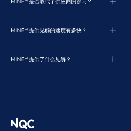
MINE
是否取代了供应商的参与？
AI
种初步评估的视图使企业能够通过与供应商的沟通和验
证，优先考虑在哪些方面开展更深入的尽职调查。
不是的。MINE
提供预测性供应链映射和风险信号，但
AI
通过 MAP
的
供应商参与以及通过 ASSURE
进行的独立
MINE
提供见解的速度有多快？
AI
验证对完成尽职调查周期至关重要。这些模块共同确保
风险不仅能被识别，而且得到评估、验证和解决。
通过处理大量全球贸易和企业的数据，MINE
可在数小
AI
时内识别出潜在风险。这加快了范围界定的流程，帮助
MINE
提供了什么见解？
AI
团队更迅速地推进供应商的参与和风险缓解措施。
MINE
突出显示了全球供应链中最值得关注的潜在领
AI
域。通过减少盲点和分散的数据，MINE
将采购、合规
AI
和 ESG 团队引向需要更深入尽职调查的供应商和地区。