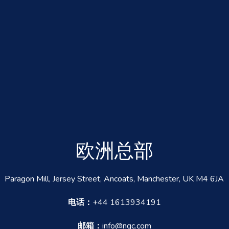
欧洲总部
Paragon Mill, Jersey Street, Ancoats, Manchester, UK M4 6JA
电话：
+44 1613934191
邮箱：
info@nqc.com