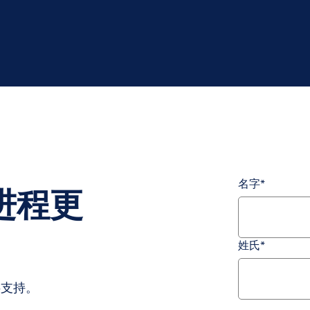
名字
*
进程更
姓氏
*
供支持。