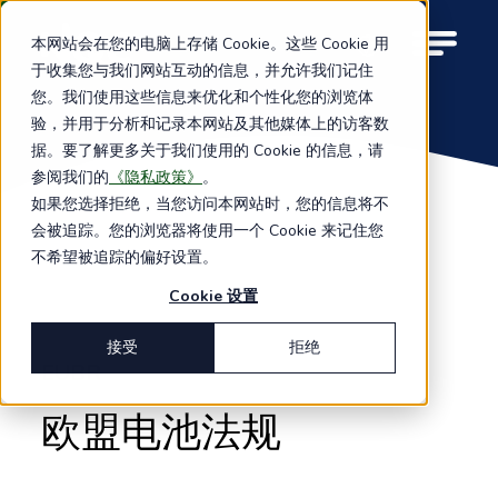
Skip
to
本网站会在您的电脑上存储 Cookie。这些 Cookie 用
M
main
于收集您与我们网站互动的信息，并允许我们记住
o
content
您。我们使用这些信息来优化和个性化您的浏览体
b
i
验，并用于分析和记录本网站及其他媒体上的访客数
l
据。要了解更多关于我们使用的 Cookie 的信息，请
e
参阅我们的
《隐私政策》
。
n
如果您选择拒绝，当您访问本网站时，您的信息将不
a
会被追踪。您的浏览器将使用一个 Cookie 来记住您
v
i
不希望被追踪的偏好设置。
g
Cookie 设置
a
t
i
接受
拒绝
o
EUBR
n
欧盟电池法规