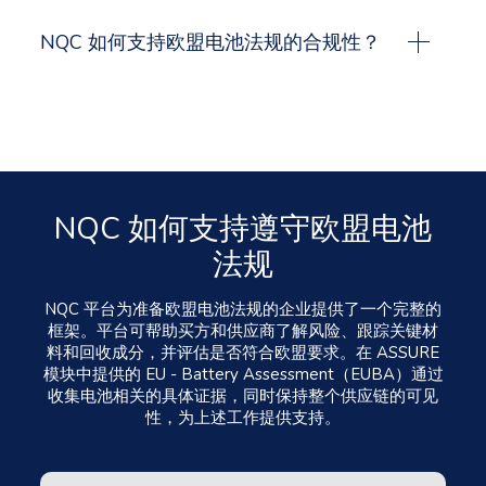
钴、铜和铅，90% 的镍和 50% 的锂。到 2031 年，这
NQC 如何支持欧盟电池法规的合规性？
些目标将进一步提高。
NQC 供应链风险管理平台结合了供应链图谱绘制、与经
合组织一致的风险评估、证据收集和报告。ASSURE 模
块中的 EU - Battery Assessment（EUBA）专门集中在
电池要求、收集正确数据和验证供应商是否已做好履行
电池护照义务的准备。
NQC 如何支持遵守欧盟电池
法规
NQC
平台为准备欧盟电池法规的企业提供了一个完整的
框架。平台可帮助买方和供应商了解风险、跟踪关键材
料和回收成分，并评估是否符合欧盟要求。在 ASSURE
模块中提供的 EU - Battery Assessment（EUBA）通过
收集电池相关的具体证据，同时保持整个供应链的可见
性，为上述工作提供支持。