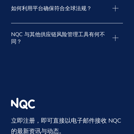
如何利用平台确保符合全球法规？
NQC 旨在协助企业证明其符合多项全球法规要求，包括
NQC 与其他供应链风险管理工具有何不
《欧盟零毁林法案》（EUDR）、《企业可持续发展报告
同？
指令》（CSRD）以及碳边境调整机制（CBAM）。
平台遵循经合组织尽职调查指南，支持风险识别、风险
多数工具仅止步于绘制供应链图谱，而 NQC 则提供符合
评估、风险缓解和跟踪的持续循环，从而为更完善的长
经合组织标准的完整尽职调查周期。平台围绕持续且基
期供应链规划提供依据。工作流程的每个阶段都由专为
于风险的流程构建，认识到尽职调查永无止境，因为供
合规而设计的模块提供支持：
应链会不断演变，市场会发生变化，新的法规也会不断
出现。
MAP
和
SURVEIL
模块提供供应商主导的可追溯性，
并对复杂的供应链进行持续监控。
MINE
模块提供供应链网络初始视图，标记潜在风
ASSURE
模块运用综合保证库中符合法规的评估，独
AI
险。
立验证证据并生成可靠的合规记录。
MAP
模块在此基础上，结合供应商确认的数据，进
一步提升可追溯性。
立即注册，即可直接以电子邮件接收 NQC
纠正措施将被分配和跟踪，直至供应商展现可衡量的进
SURVEIL
模块叠加外部情报，构建更详细、更动态的
展，形成可审计的尽职调查轨迹。
风险概况。
的最新资讯与动态。
这种方法使企业不仅能向监管机构和利益相关者证明其