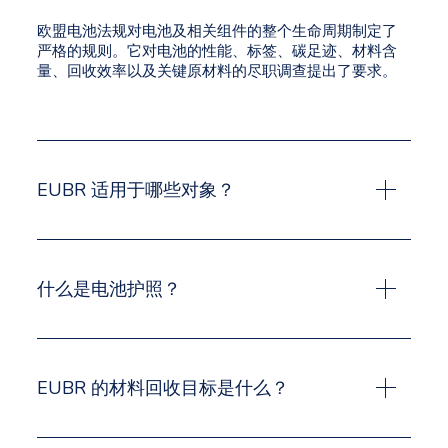
欧盟电池法规对电池及相关组件的整个生命周期制定了
严格的规则。它对电池的性能、标签、碳足迹、材料含
量、回收效率以及关键原材料的尽职调查提出了要求。
EUBR 适用于哪些对象？
该法规适用于电池价值链中的所有经济运营商，包括制
造商、进口商、分销商和生产商。它还影响到原材料和
什么是电池护照？
回收材料的供应商，这些供应商必须提供数据来支持其
客户的合规性。
从 2027 年起，2 千瓦时以上的工业电池、电动汽车
（EV）电池和轻型运输工具（LMT）电池必须携带数字
EUBR 的材料回收目标是什么？
电池护照。该护照可通过二维码使用，其中将包含耐久
性、碳足迹、材料成分和回收材料含量等数据。
到 2027 年，必须从废电池和相关组件中回收 90% 的