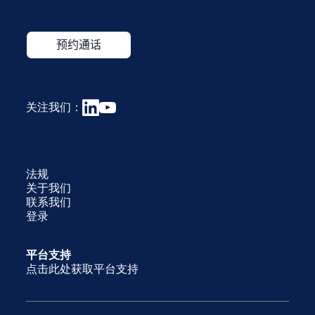
ASSURE
模块应用恰当的评估，判定风险真实性，独
已完成供应链图谱绘制，更能展现其主动管控风险、减
立验证证据并提出纠正措施。供应商将持续循环进入
轻影响并维护可靠的证据集以保障市场准入的能力。
ASSURE 流程，直至风险得到有效控制和可证明的进
展。
这种集成化的工作流程使 NQC 不仅能识别和评估风险，
更能推动风险缓解与持续改进，而这正是大多数平台无
关注我们：
法提供的。
法规
关于我们
联系我们
登录
平台支持
点击此处获取平台支持